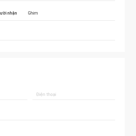
gười nhận
Ghim