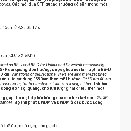
gories:
Các mô-đun SFP quang thường có sẵn trong một
c 150m ở 4,25 Gbit / s
y (xem GLC-ZX-SM1)
ired as BS-U and BS-D for Uplink and Downlink respectively,
 SFP sợi quang đơn hướng, được ghép nối lần lượt là BS-U
10 km.
Variations of bidirectional SFPs are also manufactured
 sản xuất sử dụng 1550nm theo một hướng.
1550 nm 40 km
ceivers, for bi-directional traffic on a single fiber.
1550nm
 sóng đơn sợi quang, cho lưu lượng hai chiều trên một
g gấp đôi mật độ lưu lượng của các liên kết sợi.
CWDM
stances.
Bộ thu phát CWDM và DWDM ở các bước sóng
ó thể được sử dụng cho gigabit