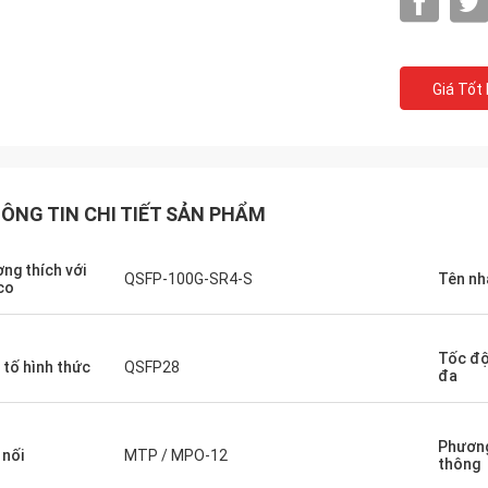
Giá Tốt
ÔNG TIN CHI TIẾT SẢN PHẨM
ng thích với
QSFP-100G-SR4-S
Tên nh
co
Tốc độ 
John Ma
 tố hình thức
QSFP28
đa
Tracy Lucy
Hangal Wax cung cấp Cá
i mừng khi tìm thấy những bộ điều
100G QSFP28 trong 1m, 
 chúng hoạt động tuyệt vời.
10m, 15m, 20m, 25m, 30
Phương
 nối
MTP / MPO-12
thông
chiều dài tùy chỉnh cũn