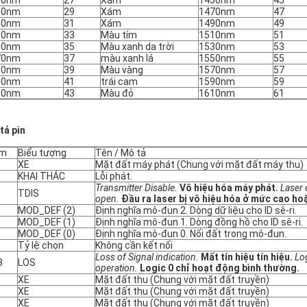
70nm
27
Xám
1450nm
45
90nm
29
Xám
1470nm
47
10nm
31
Xám
1490nm
49
30nm
33
Màu tím
1510nm
51
50nm
35
Màu xanh da trời
1530nm
53
70nm
37
màu xanh lá
1550nm
55
90nm
39
Màu vàng
1570nm
57
10nm
41
trái cam
1590nm
59
30nm
43
Màu đỏ
1610nm
61
tả pin
im
Biểu tượng
Tên / Mô tả
XE
Mặt đất máy phát (Chung với mặt đất máy thu)
KHAI THÁC
Lỗi phát.
Transmitter Disable.
Vô hiệu hóa máy phát.
Laser 
TDIS
open.
Đầu ra laser bị vô hiệu hóa ở mức cao ho
MOD_DEF (2)
Định nghĩa mô-đun 2. Dòng dữ liệu cho ID sê-ri.
MOD_DEF (1)
Định nghĩa mô-đun 1. Dòng đồng hồ cho ID sê-ri.
MOD_DEF (0)
Định nghĩa mô-đun 0. Nối đất trong mô-đun.
Tỷ lệ chọn
Không cần kết nối
Loss of Signal indication.
Mất tín hiệu tín hiệu.
Lo
8
LOS
operation.
Logic 0 chỉ hoạt động bình thường.
XE
Mặt đất thu (Chung với mặt đất truyền)
XE
Mặt đất thu (Chung với mặt đất truyền)
XE
Mặt đất thu (Chung với mặt đất truyền)