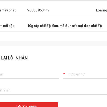
nghênh.
i máy phát
VCSEL 850nm
Loại n
m nổi bật
10g sfp chế độ đơn
,
mô đun sfp sợi đơn chế độ
 LẠI LỜI NHẮN