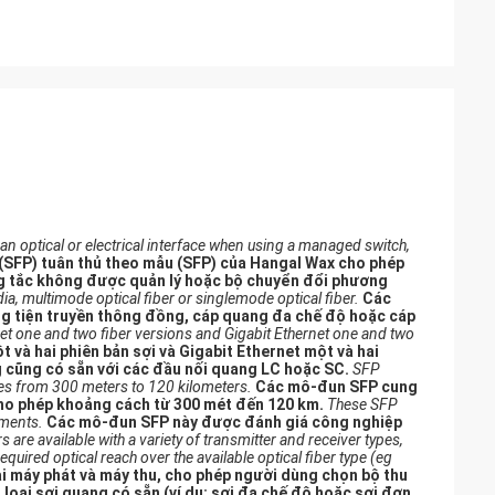
 optical or electrical interface when using a managed switch,
(SFP) tuân thủ theo mẫu (SFP) của Hangal Wax cho phép
ng tắc không được quản lý hoặc bộ chuyển đổi phương
a, multimode optical fiber or singlemode optical fiber.
Các
g tiện truyền thông đồng, cáp quang đa chế độ hoặc cáp
net one and two fiber versions and Gigabit Ethernet one and two
và hai phiên bản sợi và Gigabit Ethernet một và hai
 cũng có sẵn với các đầu nối quang LC hoặc SC.
SFP
ces from 300 meters to 120 kilometers.
Các mô-đun SFP cung
ho phép khoảng cách từ 300 mét đến 120 km.
These SFP
nments.
Các mô-đun SFP này được đánh giá công nghiệp
 are available with a variety of transmitter and receiver types,
equired optical reach over the available optical fiber type (eg
ại máy phát và máy thu, cho phép người dùng chọn bộ thu
loại sợi quang có sẵn (ví dụ: sợi đa chế độ hoặc sợi đơn