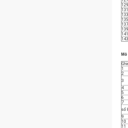
12
12
13
13
13
13
13
14
14
Mô 
Gh
1
2
3
4
5
6
7
số 
9
10
11