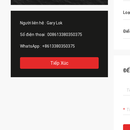
Loạ
Người liên hệ :
Gary Lok
Điể
Số điện thoại :
008613380350375
WhatsApp :
+8613380350375
Tiếp Xúc
ĐỂ