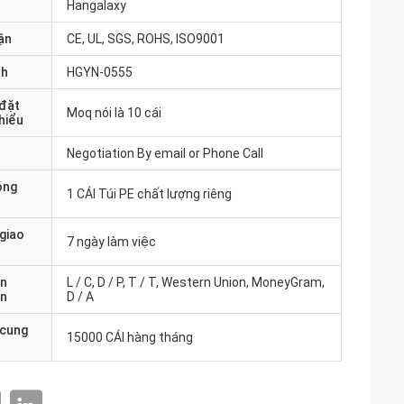
Hangalaxy
ận
CE, UL, SGS, ROHS, ISO9001
nh
HGYN-0555
 đặt
Moq nói là 10 cái
thiểu
Negotiation By email or Phone Call
óng
1 CÁI Túi PE chất lượng riêng
 giao
7 ngày làm việc
ản
L / C, D / P, T / T, Western Union, MoneyGram,
án
D / A
 cung
15000 CÁI hàng tháng