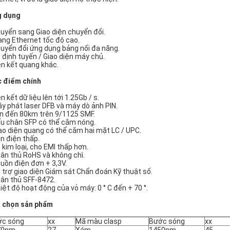
 dụng
huyển sang Giao diện chuyển đổi.
ạng Ethernet tốc độ cao.
huyển đổi ứng dụng bảng nối đa năng.
ộ định tuyến / Giao diện máy chủ.
iên kết quang khác.
 điểm chính
ên kết dữ liệu lên tới 1.25Gb / s.
áy phát laser DFB và máy dò ảnh PIN.
ên đến 80km trên 9/1125 SMF.
ấu chân SFP có thể cắm nóng.
iao diện quang có thể cắm hai mặt LC / UPC.
ản điện thấp.
ỏ kim loại, cho EMI thấp hơn.
uân thủ RoHS và không chì.
guồn điện đơn + 3,3V.
ỗ trợ giao diện Giám sát Chẩn đoán Kỹ thuật số.
uân thủ SFF-8472.
hiệt độ hoạt động của vỏ máy: 0 ° C đến + 70 °.
 chọn sản phẩm
ớc sóng
xx
Mã màu clasp
Bước sóng
xx