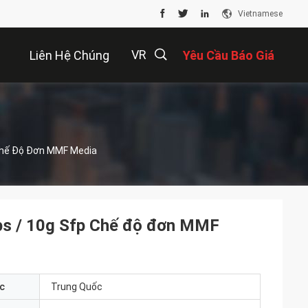
Vietnamese
VR
Liên Hệ Chúng
Yêu Cầu Báo Giá
Tôi
描
Chế Độ Đơn MMF Media
述
ps / 10g Sfp Chế độ đơn MMF
c
Trung Quốc