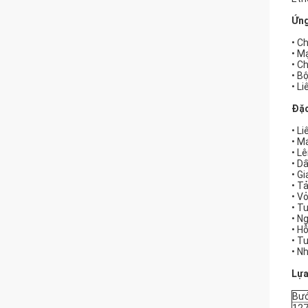
Ứng
• C
• M
• C
• B
• L
Đặc
• Li
• M
• L
• D
• G
• T
• V
• T
• N
• H
• T
• N
Lựa
Bư