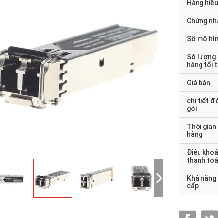
Hàng hiệu
Chứng nh
Số mô hì
Số lượng
hàng tối 
Giá bán
chi tiết đ
gói
Thời gian
hàng
Điều kho
thanh to
Khả năng
cấp