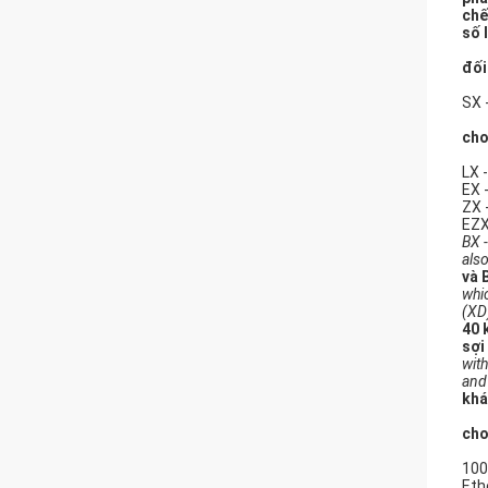
chế
số 
đối
SX 
cho
LX 
EX 
ZX 
EZX
BX 
also
và 
whi
(XD)
40 
sợi
with
and
khá
cho
100
Eth