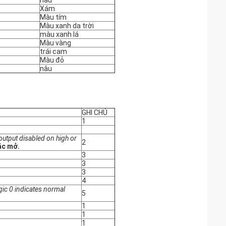
nâu
Xám
Màu tím
Màu xanh da trời
màu xanh lá
Màu vàng
trái cam
Màu đỏ
nâu
GHI CHÚ
1
output disabled on high or
2
ặc mở.
3
3
3
4
gic 0 indicates normal
5
1
1
1