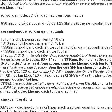
 độ).
Optical SFP modules are commonly available in several different cate
loại khác nhau:
 với sợi đa mode, với cần gạt màu đen hoặc màu be
- 850 nm, cho tối đa 550 m ở tốc độ 1,25 Gbit / s (Ethernet gigabit) hoặ
 sợi singlemode, với cần gạt màu xanh
- 1310nm, cho khoảng cách lên tới 10 km
- 1310nm, cho khoảng cách lên tới 40 km
- 1550nm, cho khoảng cách lên tới 80 km, với cần gạt màu xanh lá câ
 - 1550nm, cho khoảng cách lên tới 160 km
- 1490 nm/1310 nm, Single Fiber Bi-Directional Gigabit SFP Transceivers, pa
 for distances up to 10 km.
BX - 1490nm / 1310nm, Bộ thu phát Gigabit
BS-D cho đường lên và đường xuống, cũng cho khoảng cách lên tới 
ch use 1550 nm in one direction.
Biến thể của SFP hai chiều cũng được
, 80 km (ZX), 120 km (EX or EZX) SFSW – Single Fiber Single Wavelength trans
km (XD), 80 km (ZX), 120 km (EX hoặc EZX) SFSW - Máy thu phát bước
 quang.
Coupled
Kết hợp
 CWDM, these double the traffic density of fiber links.
với CWDM, chúng tăn
 DWDM transceivers at various wavelengths achieving various maximum di
c nhau đạt được khoảng cách tối đa khác nhau.
 cáp xoắn đôi đồng
0BASE-T - các mô-đun này kết hợp mạch giao diện quan trọng và chỉ c
ernet, vì đó là giao diện họ thực hiện.