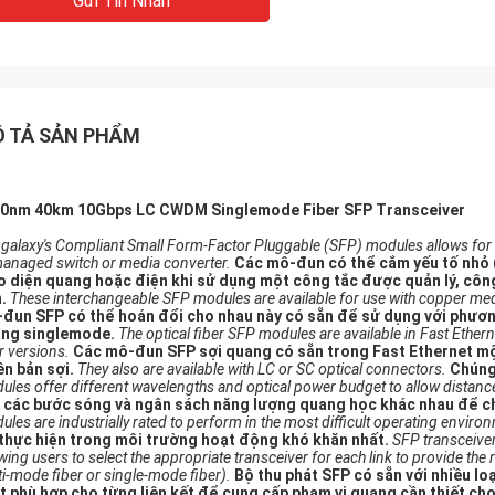
Gửi Tin Nhắn
 TẢ SẢN PHẨM
0nm 40km 10Gbps LC CWDM Singlemode Fiber SFP Transceiver
galaxy's Compliant Small Form-Factor Pluggable (SFP) modules allows for an
anaged switch or media converter.
Các mô-đun có thể cắm yếu tố nhỏ 
o diện quang hoặc điện khi sử dụng một công tắc được quản lý, cô
.
These interchangeable SFP modules are available for use with copper medi
đun SFP có thể hoán đổi cho nhau này có sẵn để sử dụng với phươn
ng singlemode.
The optical fiber SFP modules are available in Fast Ether
r versions.
Các mô-đun SFP sợi quang có sẵn trong Fast Ethernet một 
ên bản sợi.
They also are available with LC or SC optical connectors.
Chúng
ules offer different wavelengths and optical power budget to allow distan
 các bước sóng và ngân sách năng lượng quang học khác nhau để c
les are industrially rated to perform in the most difficult operating enviro
thực hiện trong môi trường hoạt động khó khăn nhất.
SFP transceivers
wing users to select the appropriate transceiver for each link to provide the r
i-mode fiber or single-mode fiber).
Bộ thu phát SFP có sẵn với nhiều lo
t phù hợp cho từng liên kết để cung cấp phạm vi quang cần thiết cho 