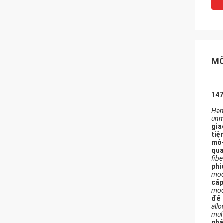
MÔ
147
Han
unm
gia
tiện
mô-
qua
fibe
phi
mod
cấp
modu
để 
allo
mult
phá