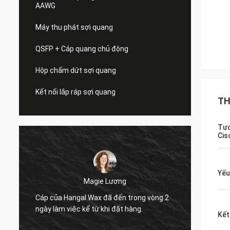
AAWG
Máy thu phát sợi quang
QSFP + Cáp quang chủ động
Hộp chấm dứt sợi quang
Kết nối lắp ráp sợi quang
TH
Tươ
Cis
Yếu
Magie Lương
g
Cáp của Hangal Wax đã đến trong vòng 2
Tôi vu
ngày làm việc kể từ khi đặt hàng.
hợp mà
Kết