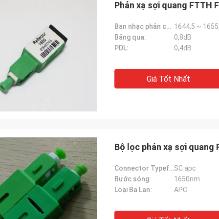
Phản xạ sợi quang FTTH 
Ban nhạc phản chiếu:
1644,5 ~ 1655
Băng qua:
0,8dB
PDL:
0,4dB
Giá Tốt Nhất
Bộ lọc phản xạ sợi quang
John Ma
Connector Typefunction gtElInit() {var lib = new google.translate.TranslateService();lib.translatePa:
SC apc
Tracy Lucy
Hangal Wax cung cấp Cá
Bước sóng:
1650nm
i mừng khi tìm thấy những bộ điều
100G QSFP28 trong 1m, 
Loại Ba Lan:
APC
 chúng hoạt động tuyệt vời.
10m, 15m, 20m, 25m, 30
chiều dài tùy chỉnh cũn