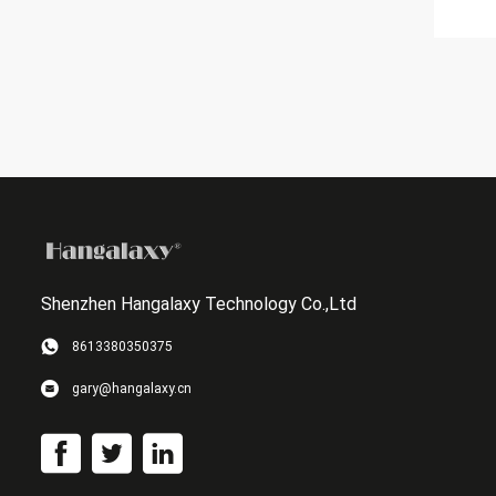
Shenzhen Hangalaxy Technology Co.,Ltd
8613380350375
gary@hangalaxy.cn