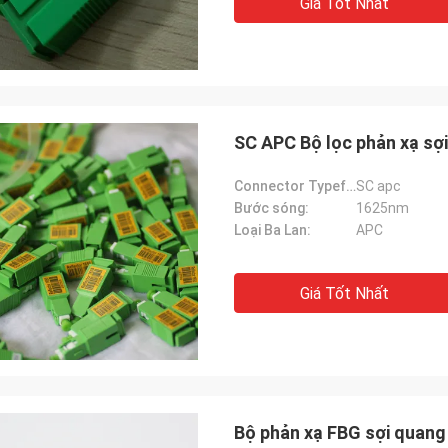
Giá Tốt Nhất
nghênh.
SC APC Bộ lọc phản xạ sợ
Connector Typefunction gtElInit() {var lib = new google.translate.TranslateService();lib.translatePa:
SC apc
Bước sóng:
1625nm
Loại Ba Lan:
APC
Giá Tốt Nhất
Bộ phản xạ FBG sợi quang