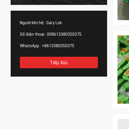
Người liên hệ :
Gary Lok
Số điện thoại :
008613380350375
WhatsApp :
+8613380350375
Tiếp Xúc