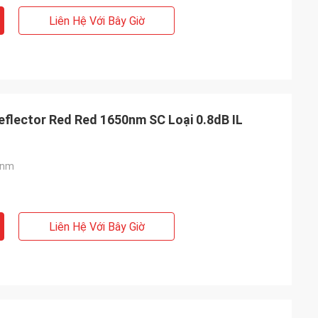
Liên Hệ Với Bây Giờ
eflector Red Red 1650nm SC Loại 0.8dB IL
5nm
Liên Hệ Với Bây Giờ