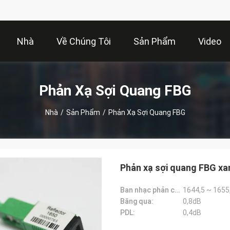
Nhà
Về Chúng Tôi
Sản Phẩm
Video
Phản Xạ Sợi Quang FBG
Nhà
/
Sản Phẩm
/
Phản Xạ Sợi Quang FBG
Phản xạ sợi quang FBG xa
Ban nhạc phản chiếu:
1644,5 ~ 1655
Băng qua:
0,8dB
PDL:
0,4dB