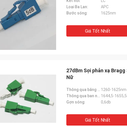
Kết nối:
LC
Loại Ba Lan:
APC
Bước sóng:
1625nm
Giá Tốt Nhất
27dBm Sợi phản xạ Bragg 
Nữ
Thông qua băng tín hiệu:
1260-1625nm
Thông qua ban nhạc phản chiếu:
1644,5-1655,
Gợn sóng:
0,6db
Giá Tốt Nhất