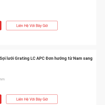
Liên Hệ Với Bây Giờ
Sợi lưới Grating LC APC Đơn hướng từ Nam sang
5nm
Liên Hệ Với Bây Giờ