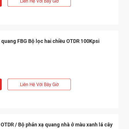
Liên Hệ Với Bây Giờ
i quang FBG Bộ lọc hai chiều OTDR 100Kpsi
Liên Hệ Với Bây Giờ
 OTDR / Bộ phản xạ quang nhà ở màu xanh lá cây