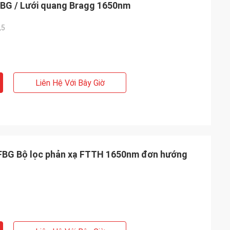
FBG / Lưới quang Bragg 1650nm
,5
Liên Hệ Với Bây Giờ
 FBG Bộ lọc phản xạ FTTH 1650nm đơn hướng
rk
p quang chủ động
2m, 3 m, 5m, 7m,
m và yêu cầu về
g được hoan