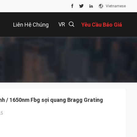
Vietnamese
VR
Liên Hệ Chúng
Yêu Cầu Báo Giá
Tôi
描
述
nh / 1650nm Fbg sợi quang Bragg Grating
,5