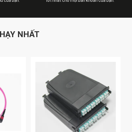
ầu của bạn.
tốt nhất cho mọi băn khoăn của bạn.
HẠY NHẤT