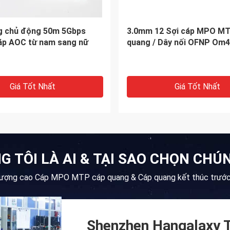
g chủ động HDMI2.1 300m
IL 0.35dB SC Singlemode F
Assembly Quick Connecto
Giá Tốt Nhất
Giá Tốt Nhất
G TÔI LÀ AI & TẠI SAO CHỌN CHÚN
lượng cao Cáp MPO MTP cáp quang & Cáp quang kết thúc trước
Shenzhen Hangalaxy T