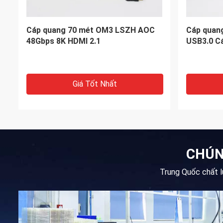
HDMI 2.1 4K 8K Cáp quang chủ động
Cáp quan
HDMI / 8K Hdmi 2.1 Cáp 48gbps
48Gbps
60Hz 4 4 4
Giá Tốt Nhất
CHÚN
Trung Quốc chất 