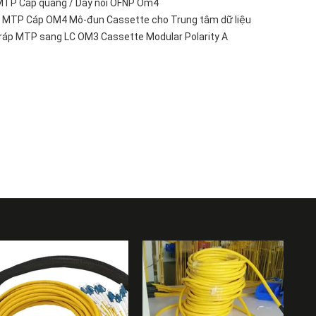
MTP Cáp quang / Dây nối OFNP Om4
 MTP Cáp OM4 Mô-đun Cassette cho Trung tâm dữ liệu
ráp MTP sang LC OM3 Cassette Modular Polarity A