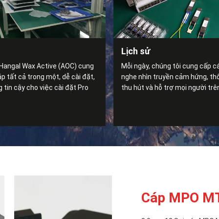
Lịch sử
Hangal Wax Active (AOC) cung
Mỗi ngày, chúng tôi cung cấp c
áp tất cả trong một, dễ cài đặt,
nghe nhìn truyền cảm hứng, th
 tin cậy cho việc cài đặt Pro
thu hút và hỗ trợ mọi người trê
Cáp MPO MT