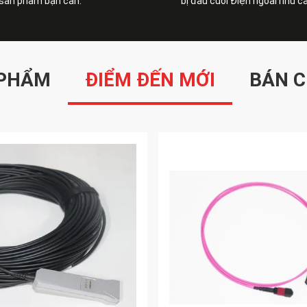
sản phẩm bạn cần.
bị đầu cuối Điện ngoài nhu c
 PHẨM
ĐIỂM ĐẾN MỚI
BÁN C