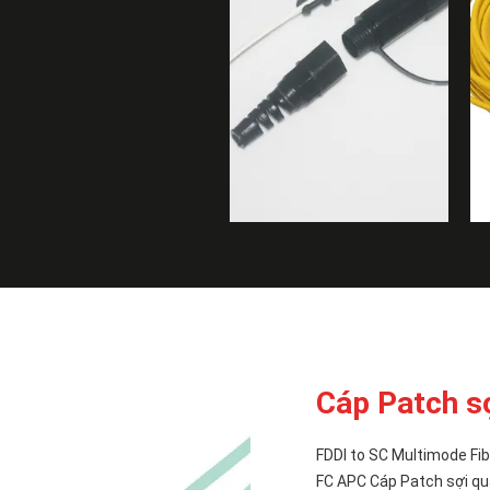
Cáp Patch s
FDDI to SC Multimode F
FC APC Cáp Patch sợi q