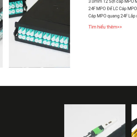
3.0mm 12 Sợi cáp MPO 
24F MPO Để LC Cáp MPO
Cáp MPO quang 24F Lắp 
Tìm hiểu thêm>>