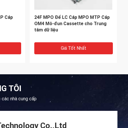
ield
OM3 Giải pháp cáp mô-đun cassette
r
12F MTP sang SC Multi Mode
Giá Tốt Nhất
G TÔI
 các nhà cung cấp
echnology Co.,Ltd