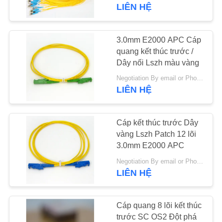
TÔI
LIÊN HỆ
THAM
3.0mm E2000 APC Cáp
QUAN
quang kết thúc trước /
Dây nối Lszh màu vàng
NHÀ
Negotiation By email or Phone Call MOQ:Moq nói là 10 cái
MÁY
LIÊN HỆ
KIỂM
Cáp kết thúc trước Dây
SOÁT
vàng Lszh Patch 12 lõi
3.0mm E2000 APC
CHẤT
Negotiation By email or Phone Call MOQ:Moq nói là 10 cái
LƯỢNG
LIÊN HỆ
LIÊN
Cáp quang 8 lõi kết thúc
HỆ
trước SC OS2 Đột phá