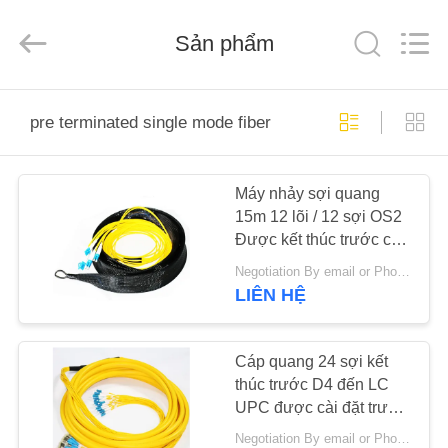
-
2026
Shenzhen
Sản phẩm
Hangalaxy
Technology
Co.,Ltd.
All
Rights
TRANG
Reserved.
pre terminated single mode fiber
CHỦ
Máy nhảy sợi quang
CÁC
15m 12 lõi / 12 sợi OS2
SẢN
Được kết thúc trước chế
PHẨM
độ đơn sợi 2.0mm
Negotiation By email or Phone Call MOQ:Moq nói là 10 cái
LIÊN HỆ
VIDEO
Cáp quang 24 sợi kết
thúc trước D4 đến LC
VỀ
UPC được cài đặt trước
CHÚNG
nhiều
Negotiation By email or Phone Call MOQ:Moq nói là 10 cái