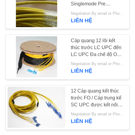
CHÚNG
Singlemode Pre
Connected
TÔI
Negotiation By email or Phone Call MOQ:Moq nói là 10 cái
LIÊN HỆ
YÊU
Cáp quang 12 lõi kết
CẦU
thúc trước LC UPC đến
BÁO
LC UPC Đa chế độ OM3
Nhiều
GIÁ
Negotiation By email or Phone Call MOQ:Moq nói là 10 cái
LIÊN HỆ
VR
12 Cáp quang kết thúc
trước FO / Cáp trung kế
SƠ
SC UPC được kết nối
ĐỒ
trước nhiều
Negotiation By email or Phone Call MOQ:Moq nói là 10 cái
TRANG
LIÊN HỆ
WEB