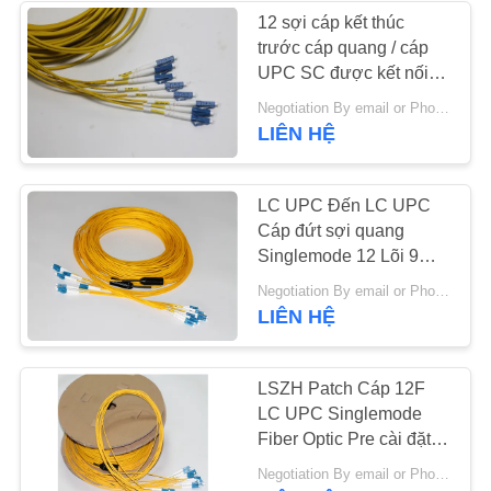
12 sợi cáp kết thúc
PRIVACY
trước cáp quang / cáp
UPC SC được kết nối
POLICY
trước
Negotiation By email or Phone Call MOQ:Moq nói là 10 cái
LIÊN HỆ
LC UPC Đến LC UPC
Cáp đứt sợi quang
Singlemode 12 Lõi 9
125um Vỏ bọc PVC
Negotiation By email or Phone Call MOQ:Moq nói là 10 cái
LIÊN HỆ
LSZH Patch Cáp 12F
LC UPC Singlemode
Fiber Optic Pre cài đặt
Nhiều
Negotiation By email or Phone Call MOQ:Moq nói là 10 cái